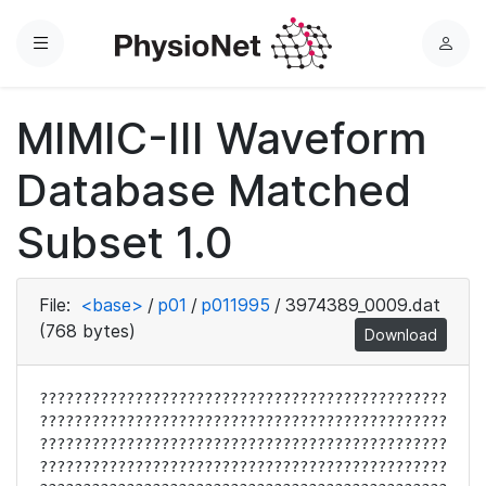
Menu
L
o
g
MIMIC-III Waveform
i
n
Database Matched
Subset 1.0
File:
<base>
/
p01
/
p011995
/
3974389_0009.dat
(768 bytes)
Download
???????????????????????????????????????????????
???????????????????????????????????????????????
???????????????????????????????????????????????
???????????????????????????????????????????????