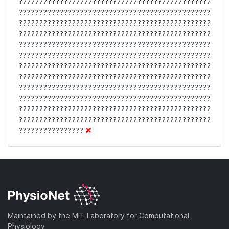
???????????????????????????????????????????????
???????????????????????????????????????????????
???????????????????????????????????????????????
???????????????????????????????????????????????
???????????????????????????????????????????????
???????????????????????????????????????????????
???????????????????????????????????????????????
???????????????????????????????????????????????
???????????????????????????????????????????????
???????????????????????????????????????????????
???????????????????????????????????????????????
???????????????????????????????????????????????
????????????????
Maintained by the MIT Laboratory for Computational
Physiology